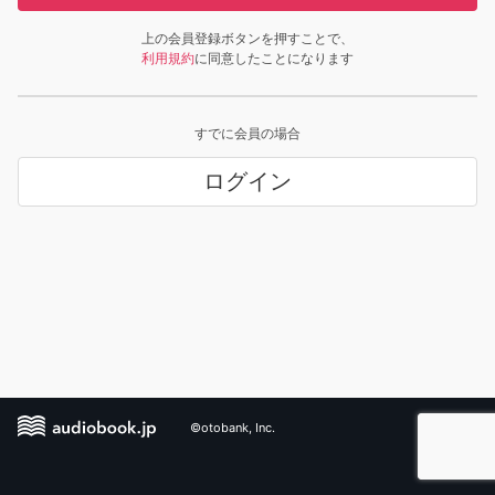
上の会員登録ボタンを押すことで、
利用規約
に同意したことになります
すでに会員の場合
ログイン
©otobank, Inc.