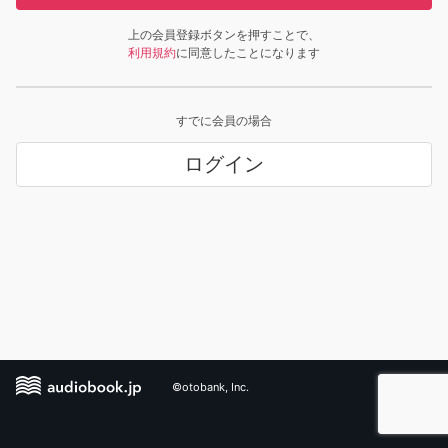
上の会員登録ボタンを押すことで、
利用規約
に同意したことになります
すでに会員の場合
ログイン
©otobank, Inc.