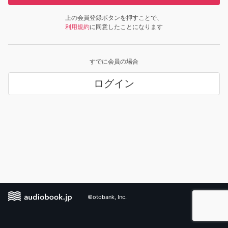
上の会員登録ボタンを押すことで、
利用規約
に同意したことになります
すでに会員の場合
ログイン
©otobank, Inc.