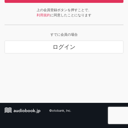
上の会員登録ボタンを押すことで、
利用規約
に同意したことになります
すでに会員の場合
ログイン
©otobank, Inc.