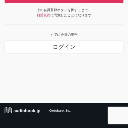
上の会員登録ボタンを押すことで、
利用規約
に同意したことになります
すでに会員の場合
ログイン
©otobank, Inc.