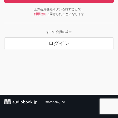
上の会員登録ボタンを押すことで、
利用規約
に同意したことになります
すでに会員の場合
ログイン
©otobank, Inc.