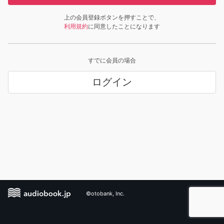
上の会員登録ボタンを押すことで、
利用規約
に同意したことになります
すでに会員の場合
ログイン
©otobank, Inc.