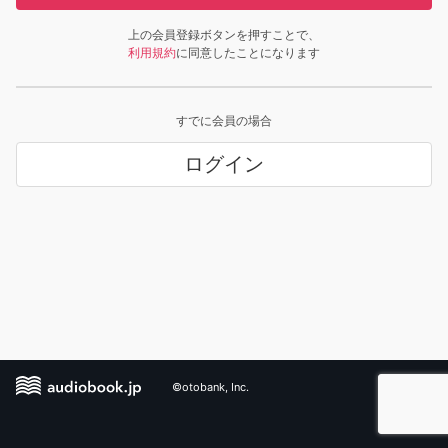
上の会員登録ボタンを押すことで、
利用規約
に同意したことになります
すでに会員の場合
ログイン
©otobank, Inc.