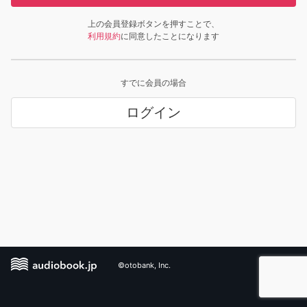
上の会員登録ボタンを押すことで、
利用規約
に同意したことになります
すでに会員の場合
ログイン
©otobank, Inc.