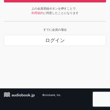
上の会員登録ボタンを押すことで、
利用規約
に同意したことになります
すでに会員の場合
ログイン
©otobank, Inc.