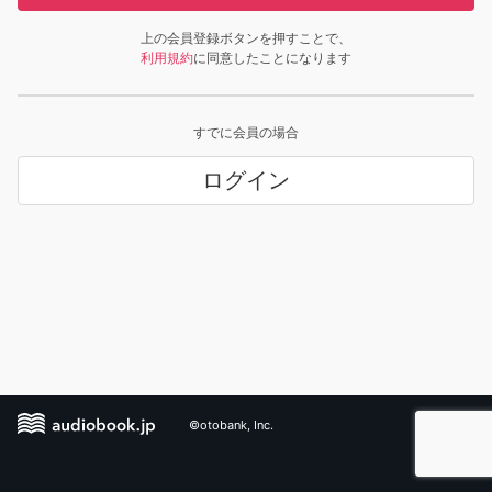
上の会員登録ボタンを押すことで、
利用規約
に同意したことになります
すでに会員の場合
ログイン
©otobank, Inc.