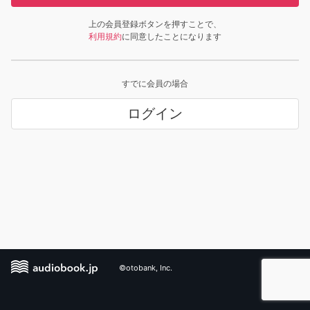
上の会員登録ボタンを押すことで、
利用規約
に同意したことになります
すでに会員の場合
ログイン
©otobank, Inc.