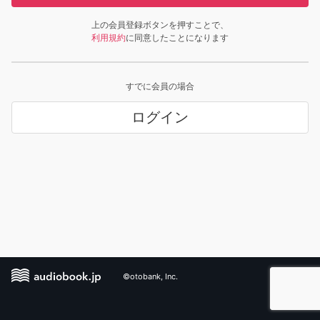
上の会員登録ボタンを押すことで、
利用規約
に同意したことになります
すでに会員の場合
ログイン
©otobank, Inc.