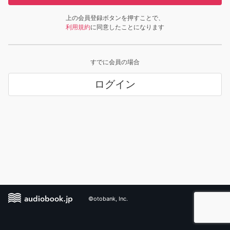
上の会員登録ボタンを押すことで、
利用規約
に同意したことになります
すでに会員の場合
ログイン
©otobank, Inc.