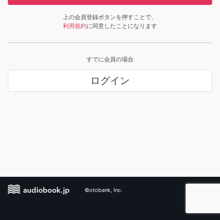
上の会員登録ボタンを押すことで、
利用規約
に同意したことになります
すでに会員の場合
ログイン
©otobank, Inc.