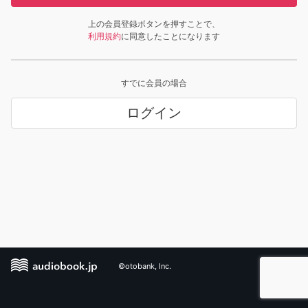
上の会員登録ボタンを押すことで、
利用規約
に同意したことになります
すでに会員の場合
ログイン
©otobank, Inc.