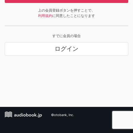
上の会員登録ボタンを押すことで、
利用規約
に同意したことになります
すでに会員の場合
ログイン
©otobank, Inc.