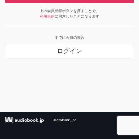
上の会員登録ボタンを押すことで、
利用規約
に同意したことになります
すでに会員の場合
ログイン
©otobank, Inc.