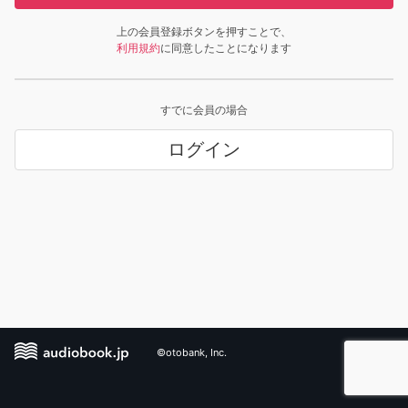
上の会員登録ボタンを押すことで、
利用規約
に同意したことになります
すでに会員の場合
ログイン
©otobank, Inc.