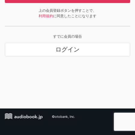
上の会員登録ボタンを押すことで、
利用規約
に同意したことになります
すでに会員の場合
ログイン
©otobank, Inc.