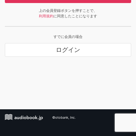
上の会員登録ボタンを押すことで、
利用規約
に同意したことになります
すでに会員の場合
ログイン
©otobank, Inc.