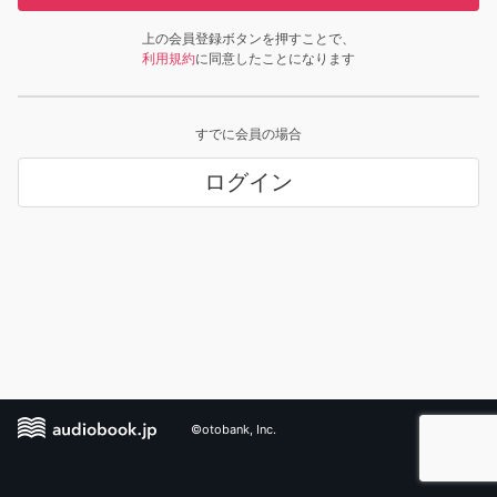
上の会員登録ボタンを押すことで、
利用規約
に同意したことになります
すでに会員の場合
ログイン
©otobank, Inc.