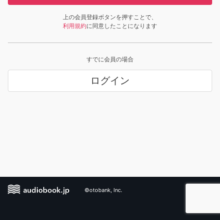
上の会員登録ボタンを押すことで、
利用規約
に同意したことになります
すでに会員の場合
ログイン
©otobank, Inc.