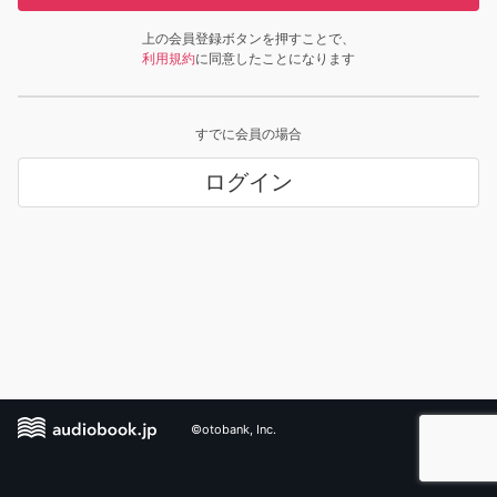
上の会員登録ボタンを押すことで、
利用規約
に同意したことになります
すでに会員の場合
ログイン
©otobank, Inc.