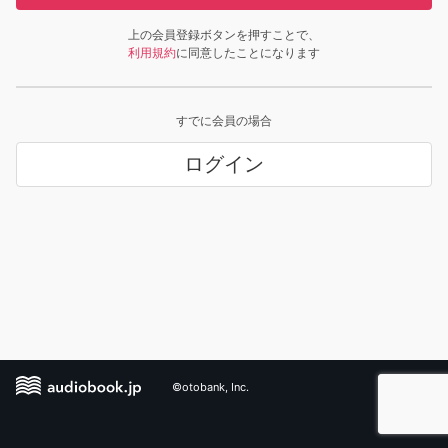
上の会員登録ボタンを押すことで、
利用規約
に同意したことになります
すでに会員の場合
ログイン
©otobank, Inc.