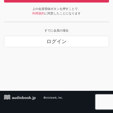
上の会員登録ボタンを押すことで、
利用規約
に同意したことになります
すでに会員の場合
ログイン
©otobank, Inc.