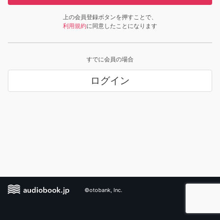
上の会員登録ボタンを押すことで、
利用規約
に同意したことになります
すでに会員の場合
ログイン
©otobank, Inc.