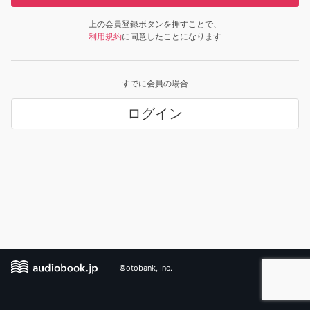
上の会員登録ボタンを押すことで、
利用規約
に同意したことになります
すでに会員の場合
ログイン
©otobank, Inc.