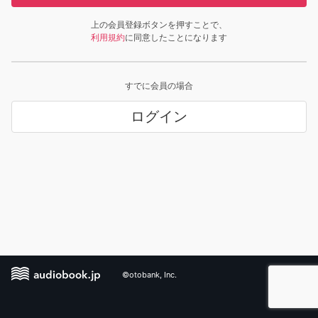
上の会員登録ボタンを押すことで、
利用規約
に同意したことになります
すでに会員の場合
ログイン
©otobank, Inc.