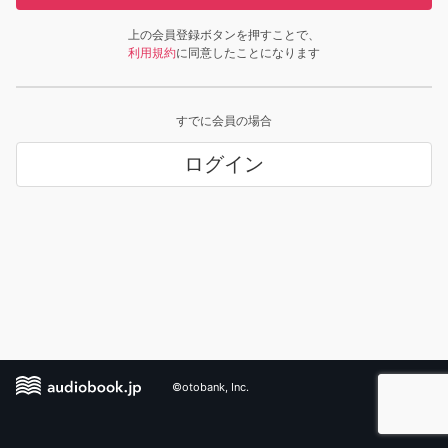
上の会員登録ボタンを押すことで、
利用規約
に同意したことになります
すでに会員の場合
ログイン
©otobank, Inc.