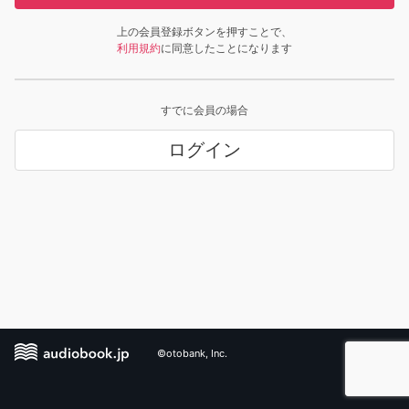
上の会員登録ボタンを押すことで、
利用規約
に同意したことになります
すでに会員の場合
ログイン
©otobank, Inc.