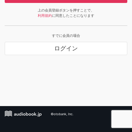
上の会員登録ボタンを押すことで、
利用規約
に同意したことになります
すでに会員の場合
ログイン
©otobank, Inc.