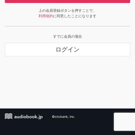
上の会員登録ボタンを押すことで、
利用規約
に同意したことになります
すでに会員の場合
ログイン
©otobank, Inc.