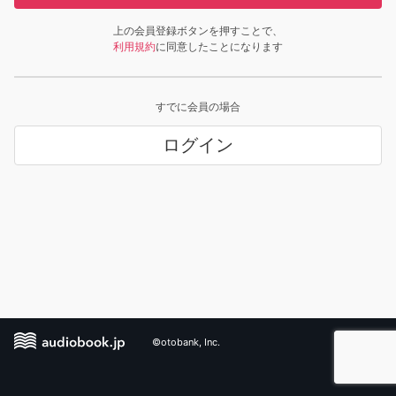
上の会員登録ボタンを押すことで、
利用規約
に同意したことになります
すでに会員の場合
ログイン
©otobank, Inc.