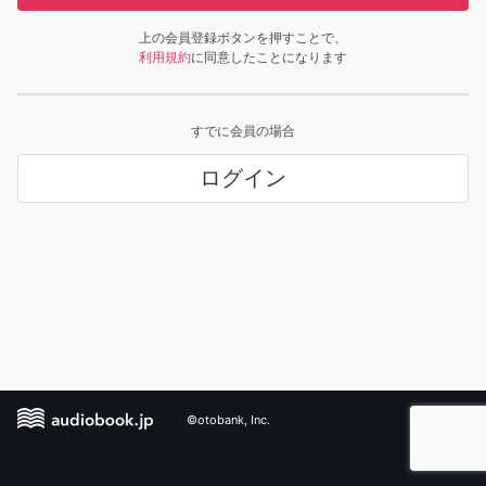
上の会員登録ボタンを押すことで、
利用規約
に同意したことになります
すでに会員の場合
ログイン
©otobank, Inc.