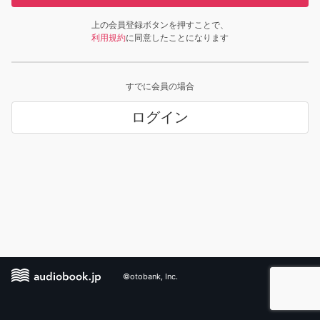
上の会員登録ボタンを押すことで、
利用規約
に同意したことになります
すでに会員の場合
ログイン
©otobank, Inc.