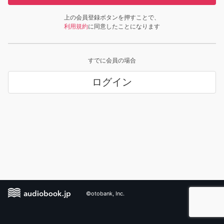
上の会員登録ボタンを押すことで、
利用規約
に同意したことになります
すでに会員の場合
ログイン
©otobank, Inc.