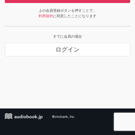
上の会員登録ボタンを押すことで、
利用規約
に同意したことになります
すでに会員の場合
ログイン
©otobank, Inc.