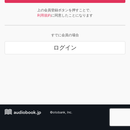
上の会員登録ボタンを押すことで、
利用規約
に同意したことになります
すでに会員の場合
ログイン
©otobank, Inc.