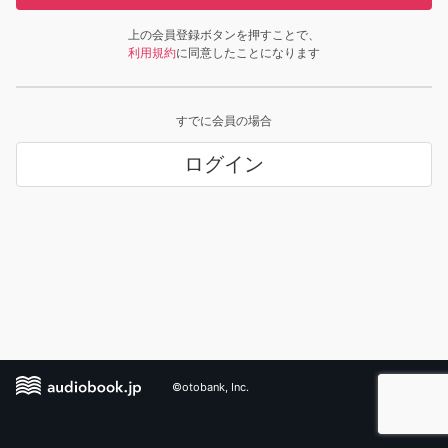
上の会員登録ボタンを押すことで、
利用規約
に同意したことになります
すでに会員の場合
ログイン
©otobank, Inc.