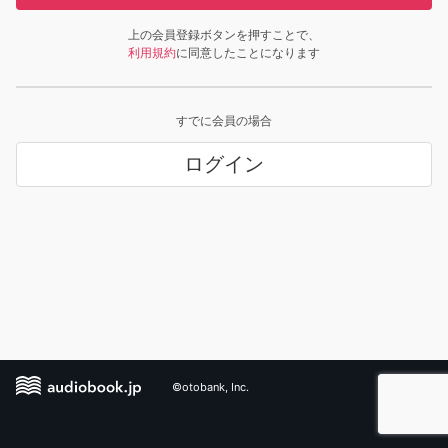
上の会員登録ボタンを押すことで、
利用規約
に同意したことになります
すでに会員の場合
ログイン
©otobank, Inc.