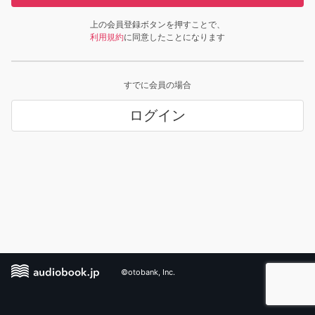
上の会員登録ボタンを押すことで、
利用規約
に同意したことになります
すでに会員の場合
ログイン
©otobank, Inc.