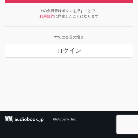
上の会員登録ボタンを押すことで、
利用規約
に同意したことになります
すでに会員の場合
ログイン
©otobank, Inc.