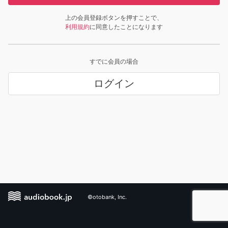
上の会員登録ボタンを押すことで、
利用規約
に同意したことになります
すでに会員の場合
ログイン
©otobank, Inc.