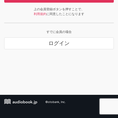
上の会員登録ボタンを押すことで、
利用規約
に同意したことになります
すでに会員の場合
ログイン
©otobank, Inc.