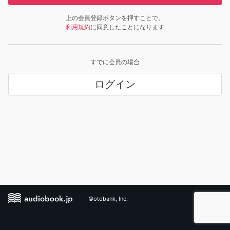
上の会員登録ボタンを押すことで、
利用規約
に同意したことになります
すでに会員の場合
ログイン
©otobank, Inc.