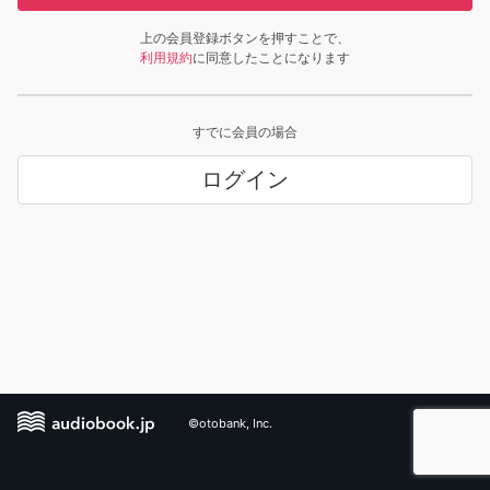
上の会員登録ボタンを押すことで、
利用規約
に同意したことになります
すでに会員の場合
ログイン
©otobank, Inc.