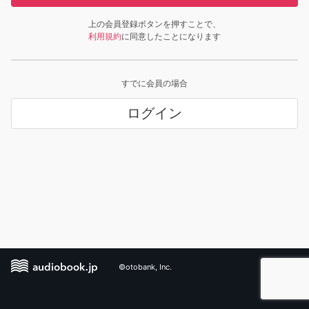
上の会員登録ボタンを押すことで、
利用規約
に同意したことになります
すでに会員の場合
ログイン
©otobank, Inc.