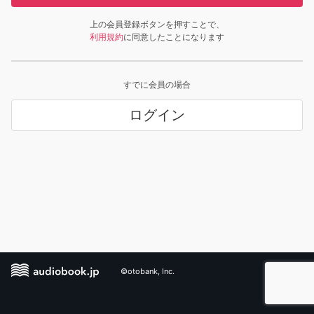
上の会員登録ボタンを押すことで、
利用規約
に同意したことになります
すでに会員の場合
ログイン
©otobank, Inc.