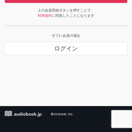
上の会員登録ボタンを押すことで、
利用規約
に同意したことになります
すでに会員の場合
ログイン
©otobank, Inc.